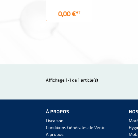
Prix
0,00 €
HT
Affichage 1-1 de 1 article(s)
À PROPOS
NOS
Livraison
Maté
Conditions Générales de Vente
Hygi
A propos
Mobi