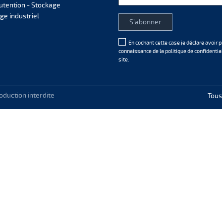
tention - Stockage
ge industriel
En cochant cette case je déclare avoir p
connaissance de la
politique de confidentia
site.
duction interdite
Tous