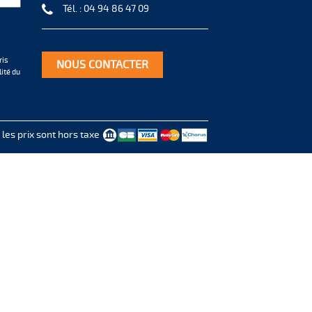
Tél. :
04 94 86 47 09
ris
NOUS CONTACTER
lité
du
 les prix sont hors taxe