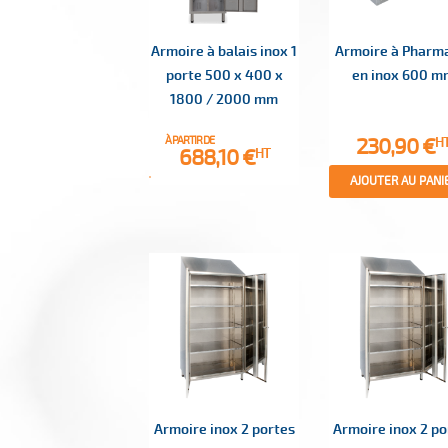
Armoire à balais inox 1
Armoire à Pharm
porte 500 x 400 x
en inox 600 m
1800 / 2000 mm
Prix
230,90 €
À PARTIR DE
H
Prix
688,10 €
HT
AJOUTER AU PANI
Armoire inox 2 portes
Armoire inox 2 po