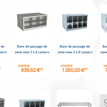
 de
Banc de passage de
Banc de passage de
Ba
siers
zone inox 2 x 6 casiers
zone inox 2 x 8 casiers
zone
À PARTIR DE
À PARTIR DE
À P
Prix
Prix
939,62 €
1 260,00 €
T
HT
HT