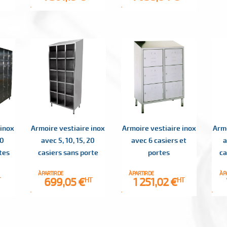
 inox
Armoire vestiaire inox
Armoire vestiaire inox
Armo
20
avec 5, 10, 15, 20
avec 6 casiers et
a
tes
casiers sans porte
portes
ca
À PARTIR DE
À PARTIR DE
À P
Prix
Prix
699,05 €
1 251,02 €
T
HT
HT