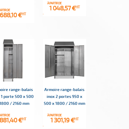
À PARTIR DE
Prix
1 048,57 €
HT
ARTIR DE
Prix
688,10 €
HT
oire range-balais
Armoire range-balais
 1 porte 500 x 500
inox 2 portes 950 x
 1800 / 2160 mm
500 x 1800 / 2160 mm
ARTIR DE
À PARTIR DE
Prix
Prix
881,40 €
1 301,19 €
HT
HT