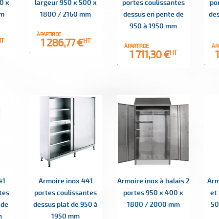
0 x
largeur 950 x 500 x
portes coulissantes
po
mm
1800 / 2160 mm
dessus en pente de
des
950 à 1950 mm
À PARTIR DE
Prix
1 286,77 €
HT
HT
À PARTIR DE
À P
Prix
P
1 711,30 €
HT
41
Armoire inox 441
Armoire inox à balais 2
Arm
tes
portes coulissantes
portes 950 x 400 x
et
 de
dessus plat de 950 à
1800 / 2000 mm
50
m
1950 mm