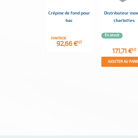
Crépine de fond pour
Distributeur ino
bac
charlottes
En stock
À PARTIR DE
Prix
92,66 €
HT
Prix
171,71 €
HT
AJOUTER AU PANI