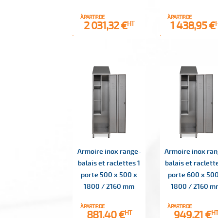
À PARTIR DE
À PARTIR DE
Prix
Prix
2 031,32 €
1 438,95 €
HT
Armoire inox range-
Armoire inox ra
balais et raclettes 1
balais et raclett
porte 500 x 500 x
porte 600 x 500
1800 / 2160 mm
1800 / 2160 m
À PARTIR DE
À PARTIR DE
Prix
Prix
881,40 €
949,21 €
HT
H