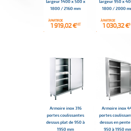
largeur 1400 x 500 x
largeur 950 x 40
1800 / 2160 mm
1800 / 2000 
À PARTIR DE
À PARTIR DE
Prix
Prix
1 919,02 €
1 030,32 €
HT
Armoire inox 316
Armoire inox 4
portes coulissantes
portes coulissan
dessus plat de 950 à
dessus en pente
1950 mm
950 à 1950 m