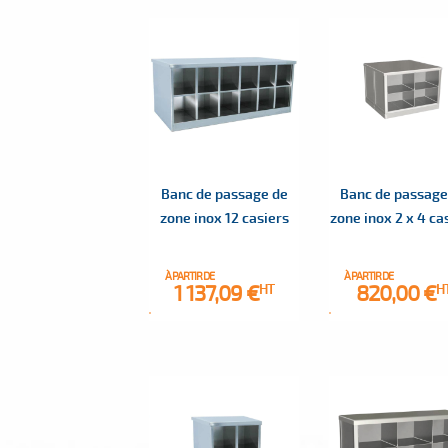
Banc de passage de
Banc de passage
zone inox 12 casiers
zone inox 2 x 4 ca
À PARTIR DE
À PARTIR DE
Prix
Prix
1 137,09 €
820,00 €
HT
H