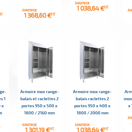
À PARTIR DE
Prix
1 038,64 €
HT
À PARTIR DE
À P
Prix
1 368,60 €
HT
HT
nge-
Armoire inox range-
Armoire inox range-
Arm
es 1
balais et raclettes 2
balais raclettes 2
inox
 x
portes 950 x 500 x
portes 950 x 400 x
x
m
1800 / 2160 mm
1800 / 2000 mm
À P
À PARTIR DE
À PARTIR DE
Prix
Prix
1 301,19 €
1 038,64 €
T
HT
HT