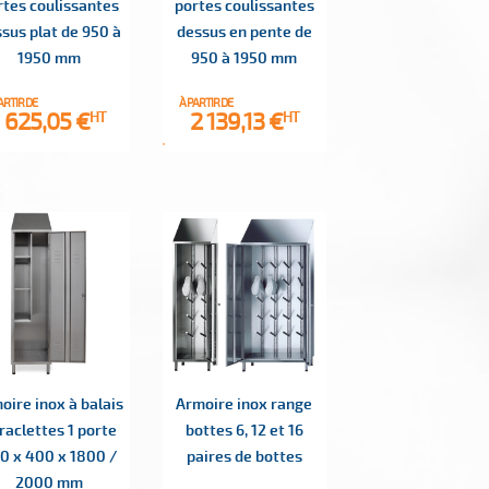
rtes coulissantes
portes coulissantes
sus plat de 950 à
dessus en pente de
1950 mm
950 à 1950 mm
ARTIR DE
À PARTIR DE
rix
Prix
1 625,05 €
2 139,13 €
HT
HT
oire inox à balais
Armoire inox range
 raclettes 1 porte
bottes 6, 12 et 16
0 x 400 x 1800 /
paires de bottes
2000 mm