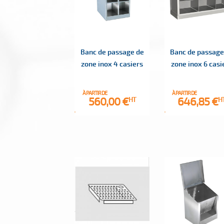
Banc de passage de
Banc de passage
zone inox 4 casiers
zone inox 6 casi
À PARTIR DE
À PARTIR DE
Prix
Prix
560,00 €
646,85 €
HT
H