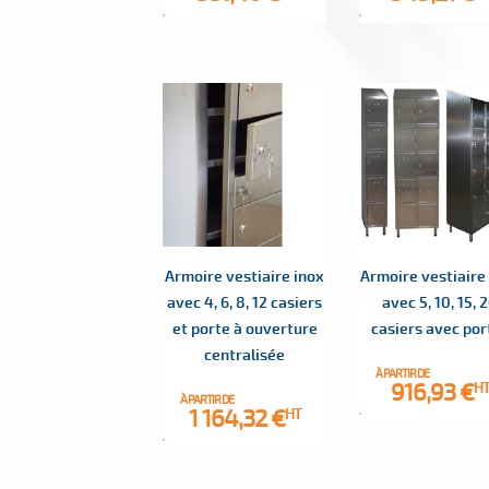
Armoire vestiaire inox
Armoire vestiaire
avec 4, 6, 8, 12 casiers
avec 5, 10, 15, 
et porte à ouverture
casiers avec por
centralisée
À PARTIR DE
Prix
916,93 €
H
À PARTIR DE
Prix
1 164,32 €
HT