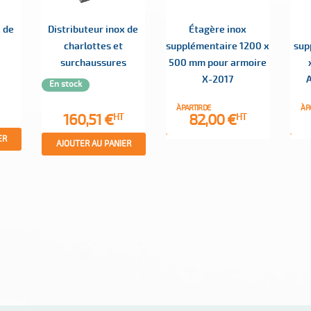
x de
Distributeur inox de
Étagère inox
charlottes et
supplémentaire 1200 x
sup
surchaussures
500 mm pour armoire
X-2017
En stock
À PARTIR DE
À P
Prix
Prix
160,51 €
82,00 €
HT
HT
ER
AJOUTER AU PANIER