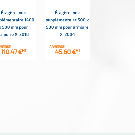
Étagère inox
Étagère inox
plémentaire 1400
supplémentaire 500 x
x 500 mm pour
500 mm pour armoire
Armoire X-2018
X-2004
ARTIR DE
À PARTIR DE
Prix
Prix
110,47 €
45,60 €
HT
HT