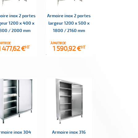
oire inox 2 portes
Armoire inox 2 portes
geur 1200 x 400 x
largeur 1200 x 500 x
800 / 2000 mm
1800 / 2160 mm
ARTIR DE
À PARTIR DE
Prix
Prix
1 477,62 €
1 590,92 €
HT
HT
rmoire inox 304
Armoire inox 316