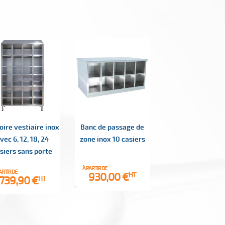
ire vestiaire inox
Banc de passage de
vec 6, 12, 18, 24
zone inox 10 casiers
siers sans porte
À PARTIR DE
ARTIR DE
Prix
930,00 €
HT
Prix
739,90 €
HT