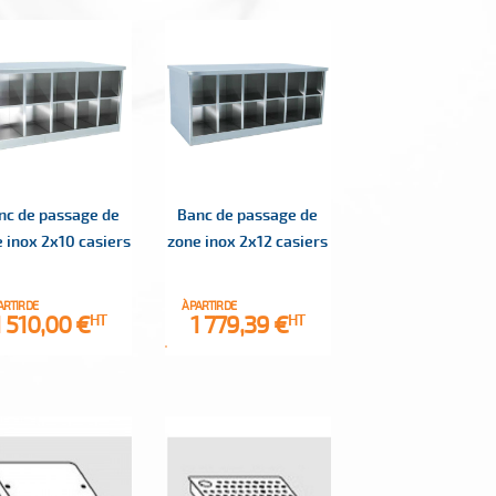
nc de passage de
Banc de passage de
 inox 2x10 casiers
zone inox 2x12 casiers
ARTIR DE
À PARTIR DE
Prix
Prix
1 510,00 €
1 779,39 €
HT
HT