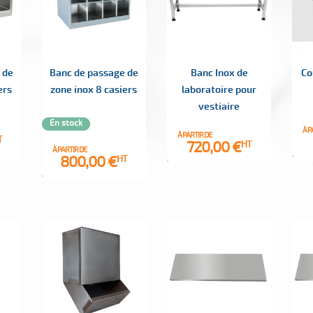
 de
Banc de passage de
Banc Inox de
Co
ers
zone inox 8 casiers
laboratoire pour
vestiaire
En stock
À P
À PARTIR DE
T
Prix
720,00 €
HT
À PARTIR DE
Prix
800,00 €
HT