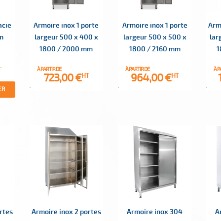
acie
Armoire inox 1 porte
Armoire inox 1 porte
Arm
m
largeur 500 x 400 x
largeur 500 x 500 x
lar
1800 / 2000 mm
1800 / 2160 mm
1
T
À PARTIR DE
À PARTIR DE
À P
Prix
Prix
723,00 €
964,00 €
HT
HT
ER
rtes
Armoire inox 2 portes
Armoire inox 304
A