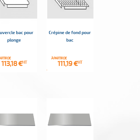
uvercle bac pour
Crépine de fond pour
plonge
bac
ARTIR DE
À PARTIR DE
Prix
Prix
113,18 €
111,19 €
HT
HT