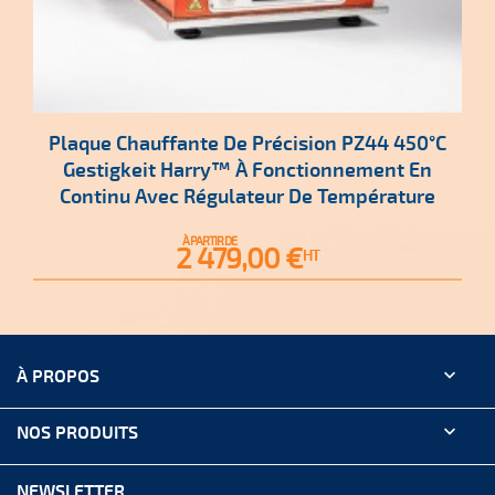
Plaque Chauffante De Précision PZ44 450°C
Gestigkeit Harry™ À Fonctionnement En
Continu Avec Régulateur De Température
À PARTIR DE
Prix
2 479,00 €
HT

À PROPOS

NOS PRODUITS
NEWSLETTER