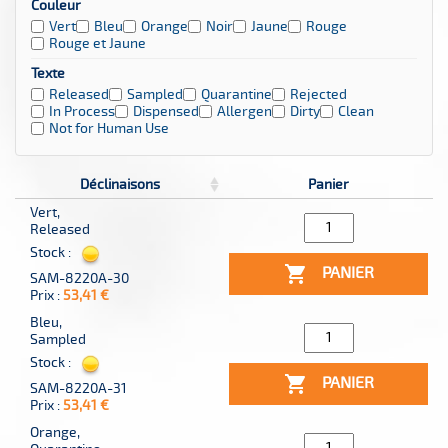
Couleur
Vert
Bleu
Orange
Noir
Jaune
Rouge
Rouge et Jaune
Texte
Released
Sampled
Quarantine
Rejected
In Process
Dispensed
Allergen
Dirty
Clean
Not for Human Use
Déclinaisons
Panier
Vert,
Released
Stock :

PANIER
SAM-8220A-30
Prix :
53,41 €
Bleu,
Sampled
Stock :

PANIER
SAM-8220A-31
Prix :
53,41 €
Orange,