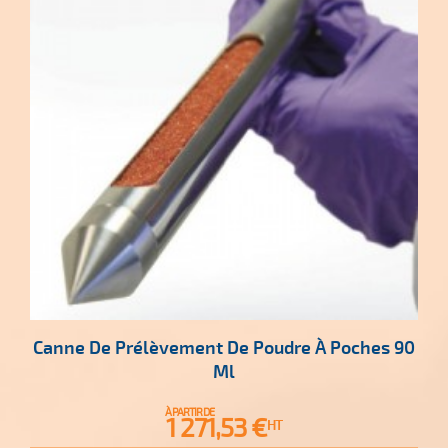
Canne De Prélèvement De Poudre À Poches 90
Ml
À PARTIR DE
Prix
1 271,53 €
HT