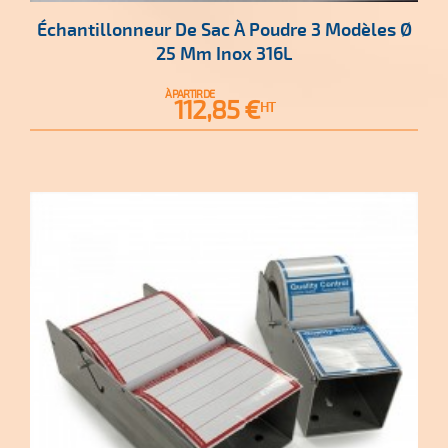
Échantillonneur De Sac À Poudre 3 Modèles Ø
25 Mm Inox 316L
À PARTIR DE
Prix
112,85 €
HT