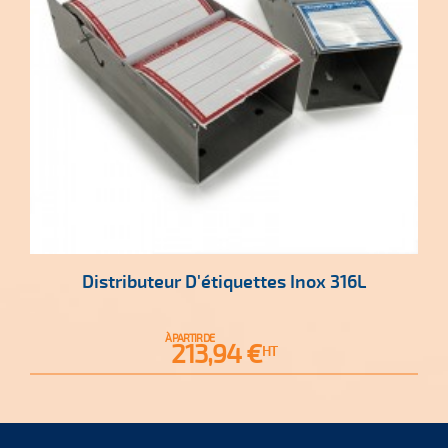
Distributeur D'étiquettes Inox 316L
À PARTIR DE
Prix
213,94 €
HT