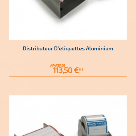
Distributeur D'étiquettes Aluminium
À PARTIR DE
Prix
113,50 €
HT